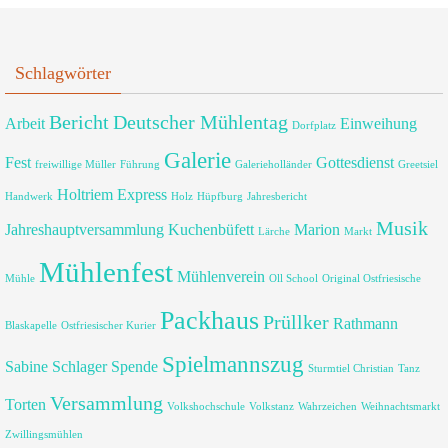
Schlagwörter
Bericht
Deutscher Mühlentag
Arbeit
Einweihung
Dorfplatz
Galerie
Fest
Gottesdienst
freiwillige Müller
Führung
Galerieholländer
Greetsiel
Holtriem Express
Handwerk
Holz
Hüpfburg
Jahresbericht
Musik
Jahreshauptversammlung
Kuchenbüfett
Marion
Lärche
Markt
Mühlenfest
Mühlenverein
Mühle
Oll School
Original Ostfriesische
Packhaus
Prüllker
Rathmann
Blaskapelle
Ostfriesischer Kurier
Spielmannszug
Sabine
Schlager
Spende
Sturmtiel Christian
Tanz
Versammlung
Torten
Volkshochschule
Volkstanz
Wahrzeichen
Weihnachtsmarkt
Zwillingsmühlen