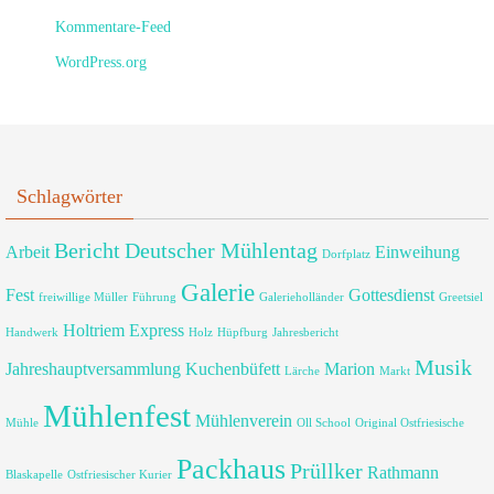
Kommentare-Feed
WordPress.org
Schlagwörter
Bericht
Deutscher Mühlentag
Arbeit
Einweihung
Dorfplatz
Galerie
Fest
Gottesdienst
freiwillige Müller
Führung
Galerieholländer
Greetsiel
Holtriem Express
Handwerk
Holz
Hüpfburg
Jahresbericht
Musik
Jahreshauptversammlung
Kuchenbüfett
Marion
Lärche
Markt
Mühlenfest
Mühlenverein
Mühle
Oll School
Original Ostfriesische
Packhaus
Prüllker
Rathmann
Blaskapelle
Ostfriesischer Kurier