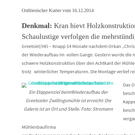
Ostfriesischer Kurier vom 16.12.2014
Denkmal:
Kran hievt Holzkonstruktion
Schaulustige verfolgen die mehrstünd
Greetsiel/HEI – Knapp 14 Monate nachdem Orkan „Christi
der Wiederaufbau im vollen Gange. Gestern wurde die ne
schwere Holzkonstruktion über den Achtkant der Mühle.
trotz winterlicher Temperaturen. Die Montage verlief re
Das O
Ein Etappenziel beimWiederaufbau der
besch
Greetsieler Zwillingsmühle ist erreicht: Die
Kappe
Galerie ist an Ort und Stelle. Foto: Stromann
besch
verga
Mühlenbaufirma