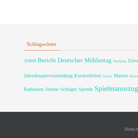
Schlagwörter
Bericht
Deutscher Mühlentag
Arbeit
Einw
Dorfplatz
Jahreshauptversammlung
Kuchenbüfett
Marion
Lärche
Markt
Spielmannszu
Rathmann
Sabine
Schlager
Spende
Diese I