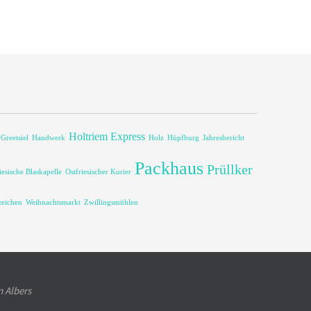
Holtriem Express
Greetsiel
Handwerk
Holz
Hüpfburg
Jahresbericht
Packhaus
Prüllker
iesische Blaskapelle
Ostfriesischer Kurier
eichen
Weihnachtsmarkt
Zwillingsmühlen
m Albers