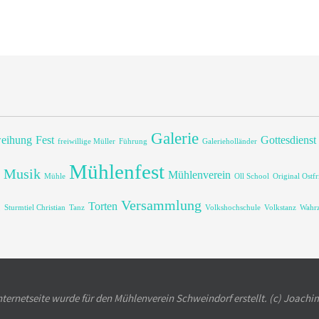
Galerie
eihung
Fest
Gottesdienst
freiwillige Müller
Führung
Galerieholländer
Mühlenfest
Musik
Mühlenverein
Mühle
Oll School
Original Ostfr
g
Versammlung
Torten
Sturmtiel Christian
Tanz
Volkshochschule
Volkstanz
Wahrz
nternetseite wurde für den Mühlenverein Schweindorf erstellt. (c) Joachi