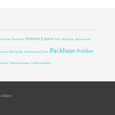
Holtriem Express
Greetsiel
Handwerk
Holz
Hüpfburg
Jahresbericht
Packhaus
Prüllker
iesische Blaskapelle
Ostfriesischer Kurier
eichen
Weihnachtsmarkt
Zwillingsmühlen
m Albers