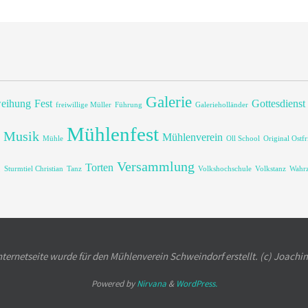
Galerie
eihung
Fest
Gottesdienst
freiwillige Müller
Führung
Galerieholländer
Mühlenfest
Musik
Mühlenverein
Mühle
Oll School
Original Ostfr
g
Versammlung
Torten
Sturmtiel Christian
Tanz
Volkshochschule
Volkstanz
Wahrz
nternetseite wurde für den Mühlenverein Schweindorf erstellt. (c) Joachi
Powered by
Nirvana
&
WordPress.