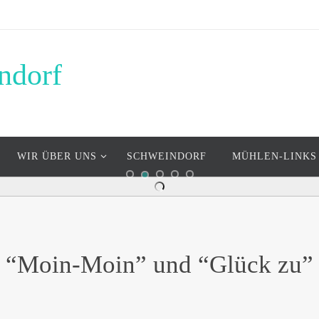
ndorf
WIR ÜBER UNS
SCHWEINDORF
MÜHLEN-LINKS
KLAASHEN SCHW
“Moin-Moin” und “Glück zu”
ein luftiger Blick auf die Mühle