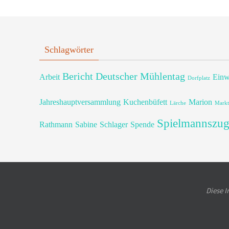
Schlagwörter
Bericht
Deutscher Mühlentag
Arbeit
Einw
Dorfplatz
Jahreshauptversammlung
Kuchenbüfett
Marion
Lärche
Markt
Spielmannszu
Rathmann
Sabine
Schlager
Spende
Diese I