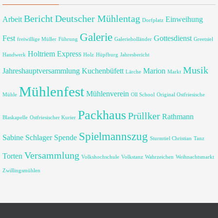
Bericht
Deutscher Mühlentag
Arbeit
Einweihung
Dorfplatz
Galerie
Fest
Gottesdienst
freiwillige Müller
Führung
Galerieholländer
Greetsiel
Holtriem Express
Handwerk
Holz
Hüpfburg
Jahresbericht
Musik
Jahreshauptversammlung
Kuchenbüfett
Marion
Lärche
Markt
Mühlenfest
Mühlenverein
Mühle
Oll School
Original Ostfriesische
Packhaus
Prüllker
Rathmann
Blaskapelle
Ostfriesischer Kurier
Spielmannszug
Sabine
Schlager
Spende
Sturmtiel Christian
Tanz
Versammlung
Torten
Volkshochschule
Volkstanz
Wahrzeichen
Weihnachtsmarkt
Zwillingsmühlen