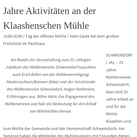
Jahre Aktivitäten an der
Klaashenschen Mühle
JUBILÄUM / Tag der offenen Mühle / Viele Gäste bei dem großen
Frühstück im Packhaus
SCHWEINDORF
Am Rande der Veranstaltung zum 25-Jährigen
/ JAL – 25
Jubiläum des Mühlenvereins Schweindorf tauschten
Jahre
auch Erich Böhm von der Mühlenvereinigung
Mühlenverein
Niedersachsen/Bremen (links) und der Vorsitzende
Schweindorf,
des Mühlenvereins Schweindorf, Holger Rathmann,
dass sind 25
Erfahrungen aus. Böhm lobte das Engagement des
Jahre Arbeit an
Mühlenvereins und hob die Bedeutung für den Erhalt
und für die
von Windmühlen hervor.
Mühle
Klaashen und
zum Wohle der Gemeinde und der Gemeinschaft Schweindorfs. Am
Sonntag haben die Mitglieder des Mühlenvereins mit Freunden dieses