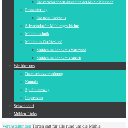
Die verschiedenen Ansichten der Mühle Klaashen
Restaurierung
Das neue Packhaus
Schweindorfer Mühlengeschichte
Mühlentechnik
Mühlen in Ostfriesland
Mühlen im Landkreis Wittmund
Mühlen im Landkreis Aurich
Wir über uns
Datenschutzverordnung
Kontakt
Spielmannszug
Impressum
Schweindorf
Mühlen-Links
Home
Veranstaltungen
Torten satt für alle rund um die Mühle