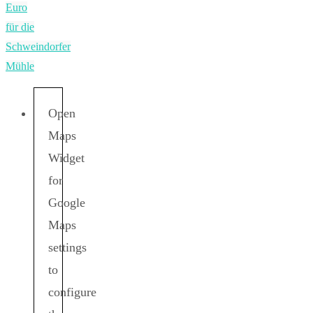
Euro
für die
Schweindorfer
Mühle
Open
Maps
Widget
for
Google
Maps
settings
to
configure