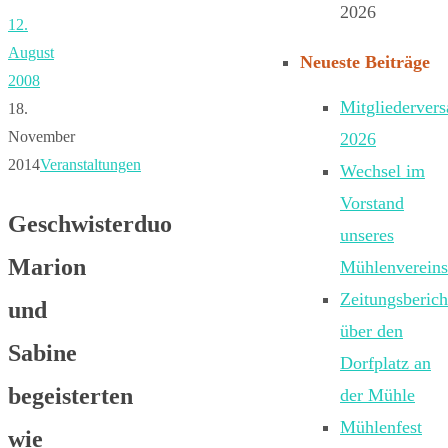
2026
12.
August
Neueste Beiträge
2008
Mitgliederver
18.
November
2026
2014
Veranstaltungen
Wechsel im
Vorstand
Geschwisterduo
unseres
Marion
Mühlenvereins
Zeitungsberich
und
über den
Sabine
Dorfplatz an
begeisterten
der Mühle
Mühlenfest
wie