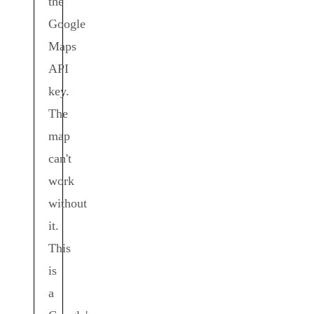
the
Google
Maps
API
key.
The
map
can't
work
without
it.
This
is
a