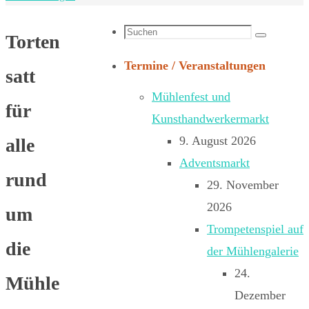
Suchen
Torten
Suchen
nach:
Termine / Veranstaltungen
satt
Mühlenfest und
für
Kunsthandwerkermarkt
9. August 2026
alle
Adventsmarkt
rund
29. November
2026
um
Trompetenspiel auf
die
der Mühlengalerie
24.
Mühle
Dezember